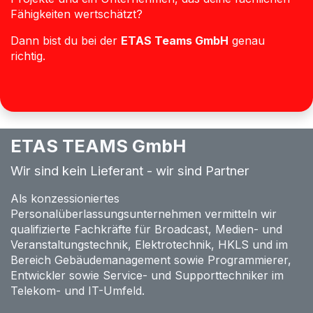
Fähigkeiten wertschätzt?
Dann bist du bei der
ETAS Teams GmbH
genau
richtig.
ETAS TEAMS GmbH
Wir sind kein Lieferant - wir sind Partner
Als konzessioniertes
Personalüberlassungsunternehmen vermitteln wir
qualifizierte Fachkräfte für Broadcast, Medien- und
Veranstaltungstechnik, Elektrotechnik, HKLS und im
Bereich Gebäudemanagement sowie Programmierer,
Entwickler sowie Service- und Supporttechniker im
Telekom- und IT-Umfeld.