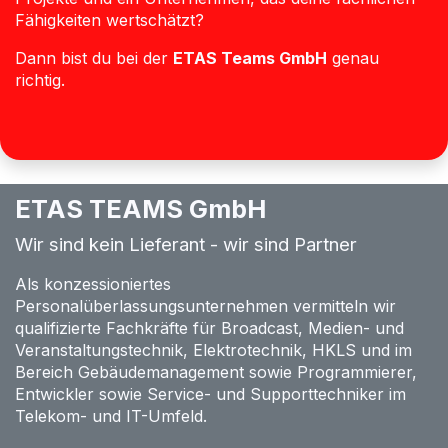
Fähigkeiten wertschätzt?
Dann bist du bei der
ETAS Teams GmbH
genau
richtig.
ETAS TEAMS GmbH
Wir sind kein Lieferant - wir sind Partner
Als konzessioniertes
Personalüberlassungsunternehmen vermitteln wir
qualifizierte Fachkräfte für Broadcast, Medien- und
Veranstaltungstechnik, Elektrotechnik, HKLS und im
Bereich Gebäudemanagement sowie Programmierer,
Entwickler sowie Service- und Supporttechniker im
Telekom- und IT-Umfeld.